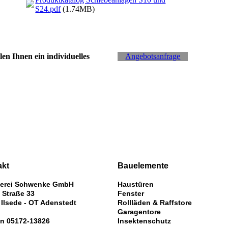
S24.pdf
(1.74MB)
len Ihnen ein individuelles
Angebotsanfrage
akt
Bauelemente
lerei Schwenke GmbH
Haustüren
 Straße 33
Fenster
 Ilsede - OT Adenstedt
Rollläden & Raffstore
Garagentore
on 05172-13826
Insektenschutz