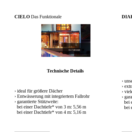
CIELO
Das Funktionale
DIA
Technische Details
› uns
› ext
› ideal für größere Dächer
› vie
› Entwässerung mit integriertem Fallrohr
› gar
› garantierte Stützweite:
bei e
bei einer Dachtiefe* von 3 m: 5,56 m
bei e
bei einer Dachtiefe* von 4 m: 5,16 m